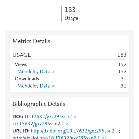
1
8
3
Usage
Metrics Details
USAGE
1
8
3
Views
1
5
2
Mendeley Data
1
5
2
Downloads
3
1
Mendeley Data
3
1
Bibliographic Details
DOI
10.17632/gxz295ssn2
;
10.17632/gxz295ssn2.1
URL ID
http://dx.doi.org/10.17632/gxz295ssn2
;
http://dx.doi.org/10.17632/gxz295ssn2.1
;