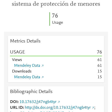
sistema de protección de menores
7
6
Usage
Metrics Details
USAGE
7
6
Views
6
1
Mendeley Data
6
1
Downloads
1
5
Mendeley Data
1
5
Bibliographic Details
DOI
10.17632/j47ngb4tyr
URL ID
http://dx.doi.org/10.17632/j47ngb4tyr
;