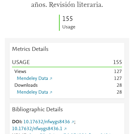
años. Revisión literaria.
1
5
5
Usage
Metrics Details
USAGE
1
5
5
Views
1
2
7
Mendeley Data
1
2
7
Downloads
2
8
Mendeley Data
2
8
Bibliographic Details
DOI
10.17632/nfwygs8436
;
10.17632/nfwygs8436.1