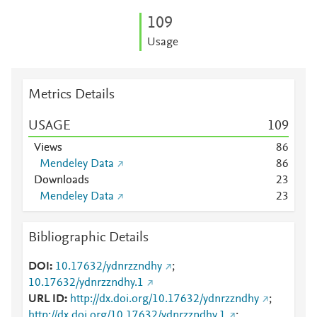
1
0
9
Usage
Metrics Details
USAGE
1
0
9
Views
8
6
Mendeley Data
8
6
Downloads
2
3
Mendeley Data
2
3
Bibliographic Details
DOI
10.17632/ydnrzzndhy
;
10.17632/ydnrzzndhy.1
URL ID
http://dx.doi.org/10.17632/ydnrzzndhy
;
http://dx.doi.org/10.17632/ydnrzzndhy.1
;