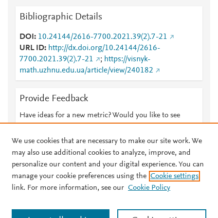
Bibliographic Details
DOI
10.24144/2616-7700.2021.39(2).7-21
URL ID
http://dx.doi.org/10.24144/2616-
7700.2021.39(2).7-21
;
https://visnyk-
math.uzhnu.edu.ua/article/view/240182
Provide Feedback
Have ideas for a new metric? Would you like to see
something else here?
Let us know
We use cookies that are necessary to make our site work. We
may also use additional cookies to analyze, improve, and
personalize our content and your digital experience. You can
manage your cookie preferences using the
Cookie settings
© 2026 Plum Analytics
Terms and Conditions
Privacy policy
link. For more information, see our
Cookie Policy
About PlumX Metrics
Cookies are used by this site. To decline or learn more, visit our