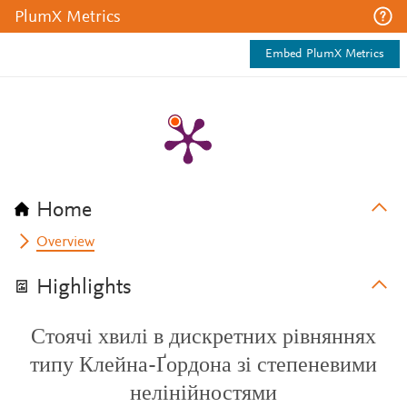
PlumX Metrics
Embed PlumX Metrics
Home
Overview
Highlights
Стоячі хвилі в дискретних рівняннях
типу Клейна-Ґордона зі степеневими
нелінійностями