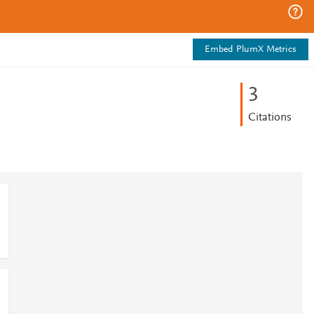
Embed PlumX Metrics
3
Citations