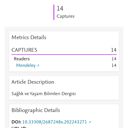
1
4
Captures
Metrics Details
CAPTURES
1
4
Readers
1
4
Mendeley
1
4
Article Description
Sağlık ve Yaşam Bilimleri Dergisi
Bibliographic Details
DOI
10.33308/2687248x.202243271