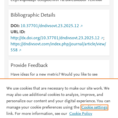
сертифікації озброєння та військової техніки
Bibliographic Details
DOI
10.37701/dndivsovt.23.2025.12
URL ID
http://dx.doi.org/10.37701/dndivsovt.23.2025.12
;
https://dndivsovt.com/index.php/journal/article/view/
558
Provide Feedback
Have ideas for a new metric? Would you like to see
something else here?
Let us know
We use cookies that are necessary to make our site work. We
may also use additional cookies to analyze, improve, and
personalize our content and your digital experience. You can
manage your cookie preferences using the
Cookie settings
© 2026 Plum Analytics
Terms and Conditions
Privacy policy
link. For more information, see our
Cookie Policy